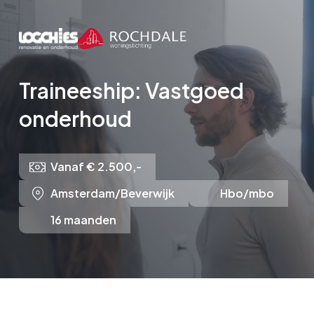
Skip
to
main
content
Traineeship: Vastgoed
onderhoud
Vanaf € 2.500,-
Amsterdam/Beverwijk
Hbo/mbo
16 maanden