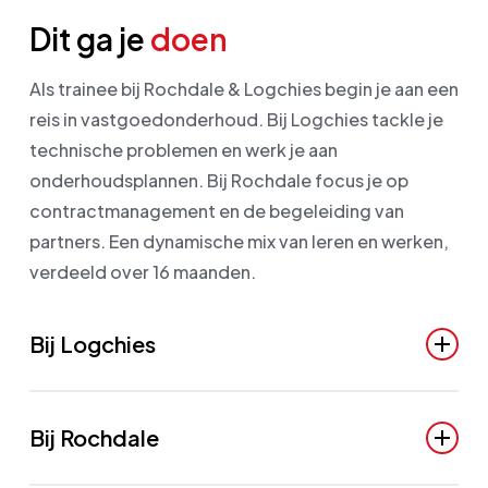
Dit ga je
doen
Als trainee bij Rochdale & Logchies begin je aan een
reis in vastgoedonderhoud. Bij Logchies tackle je
technische problemen en werk je aan
onderhoudsplannen. Bij Rochdale focus je op
contractmanagement en de begeleiding van
partners. Een dynamische mix van leren en werken,
verdeeld over 16 maanden.
Bij Logchies
Bij Logchies werk je aan complexe technische
problemen en oplossingen binnen het team
Bij Rochdale
Planmatig Onderhoud. Je leert de vraag van onze